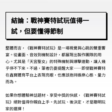
結論：戰神賽特試玩值得一
試，但要懂得節制
整體而言，《戰神賽特試玩》是一場視覺與心跳的雙重饗
宴。從畫面、音效到機制設計，都展現出製作團隊的用
心。尤其是「天宮聖女」的特殊機制與爆擊連動，讓人幾
乎停不下來。不過，筆者仍要提醒大家——即使戰神賽特
在鑫寶體育平台上表現亮眼，也應該抱持娛樂心態、量力
而為。
如果你想體驗神話題材、享受中獎的快感，《戰神賽特試
玩》絕對值得你親自上手。先試玩、後決定，才是聰明玩
家的選擇！