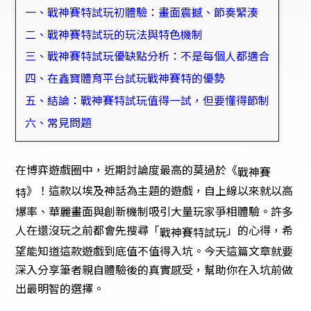
棋牌遊戲
一、戰神賽特試玩初體驗：畫面震撼、節奏緊湊
二、戰神賽特試玩的玩法與特色機制
優惠大廳
三、戰神賽特試玩優缺點分析：不是每個人都適合
四、在鑫寶體育平台試玩戰神賽特的優勢
五、結論：戰神賽特試玩值得一試，但要懂得節制
六、常見問題
在博弈遊戲圈中，近期討論度最高的莫過於《
戰神賽
》！這款以埃及神話為主題的遊戲，自上線以來就以高
特
爆率、華麗畫面與創新機制吸引大量玩家爭相體驗。許多
人在還沒玩之前都會先搜尋「
」的心得，希
戰神賽特試玩
望能知道這款遊戲到底值不值得入坑。今天這篇文章就要
深入分享筆者親自體驗後的真實感受，幫助你在入坑前做
出最明智的選擇。