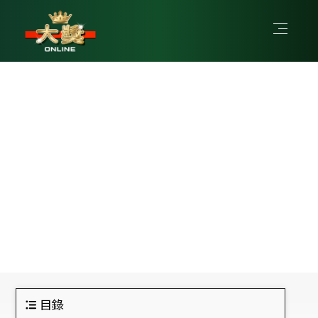
首頁
登入
註冊
體育投注
真人娛樂
電子遊戲
捕魚對戰
彩票投注
目錄