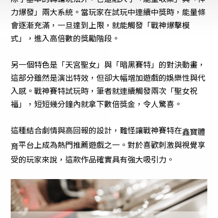
力爆發」兩大系統。當玩家在試玩中連續中獎時，能量條
會逐漸充滿，一旦達到上限，就能觸發「戰神爆擊模
式」，進入高倍數的獎勵階段。
另一個特色是「天宮聖女」與「暗黑賽特」的對決動畫，
這部分雖然是演出特效，但卻大幅增加遊戲的娛樂性與代
入感。戰神賽特試玩時，筆者就連續觸發兩次「聖女祝
福」，短短幾分鐘內就拿下數倍獎金，令人驚喜。
這種結合劇情與高回報的設計，難怪讓戰神賽特在
鑫寶體
平台上成為熱門推薦遊戲之一。對於喜歡刺激與視覺享
育
受的玩家來說，這款作品確實具有強大吸引力。