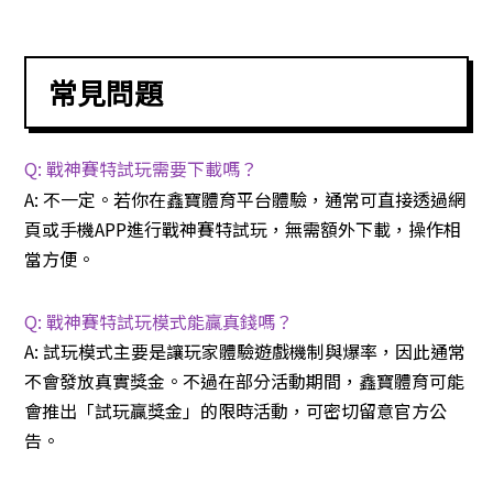
常見問題
Q: 戰神賽特試玩需要下載嗎？
A: 不一定。若你在鑫寶體育平台體驗，通常可直接透過網
頁或手機APP進行戰神賽特試玩，無需額外下載，操作相
當方便。
Q: 戰神賽特試玩模式能贏真錢嗎？
A: 試玩模式主要是讓玩家體驗遊戲機制與爆率，因此通常
不會發放真實獎金。不過在部分活動期間，鑫寶體育可能
會推出「試玩贏獎金」的限時活動，可密切留意官方公
告。