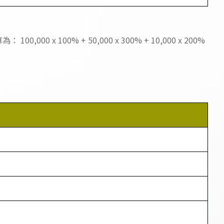
00 x 100% + 50,000 x 300% + 10,000 x 200%