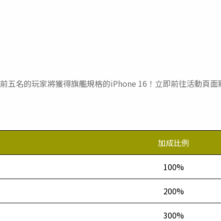
五名的玩家將獲得旗艦規格的iPhone 16！立即前往活動頁
加成比例
100%
200%
300%