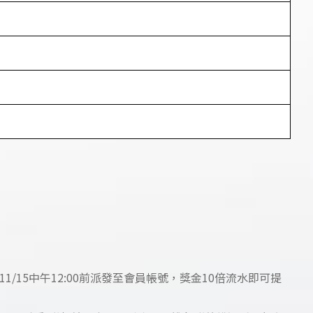
11/15中午12:00前派發至會員帳號，獎金10倍流水即可提