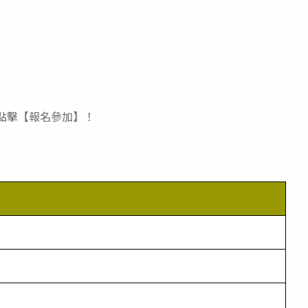
面點擊【報名參加】！