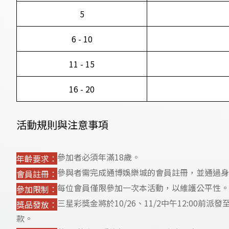
5
6 - 10
11 - 15
16 - 20
活動規則與注意事項
參加者必須年滿18歲。
年齡要求：
參與者需完成通博娛樂城的會員註冊，並通過身
會員註冊：
每位會員僅限參加一次本活動，以維護公平性。
參加限制：
三星彩獎金將於10/26、11/2中午12:00前
獎品發放：
款。