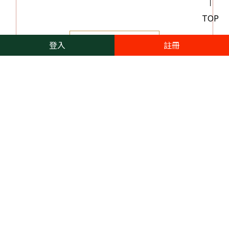
TOP
Read more
登入
註冊
1