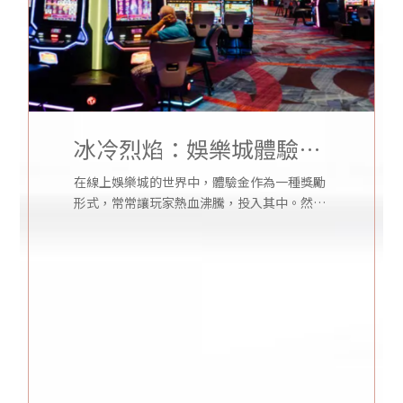
冰冷烈焰：娛樂城體驗金
警示帳戶凍結下的燃情復
在線上娛樂城的世界中，體驗金作為一種獎勵
形式，常常讓玩家熱血沸騰，投入其中。然
興
而，有時玩家可能會在使用體驗金時遭遇到警
示帳戶的問題，這似乎給他們的遊戲體驗蒙上
了一層陰影。本文將深入探討冰冷烈焰：娛樂
城體驗金警示帳戶凍結下的燃情復興，揭示背
後的秘密和真相。