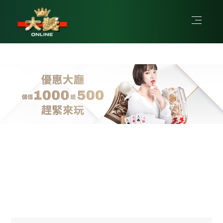
產品
首頁
產品
首頁
登入
註冊
體育投注
真人娛樂
電子遊戲
捕魚對戰
彩票投注